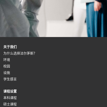
(
关于我们
o
(
为什么选择法尔茅斯？
(
p
o
环境
o
(
e
p
校园
p
o
(
n
e
设施
e
p
o
s
(
n
学生感言
n
e
p
i
o
s
(
课程设置
s
n
e
n
p
i
o
(
本科课程
i
s
n
a
e
n
p
(
o
硕士课程
n
i
s
n
n
a