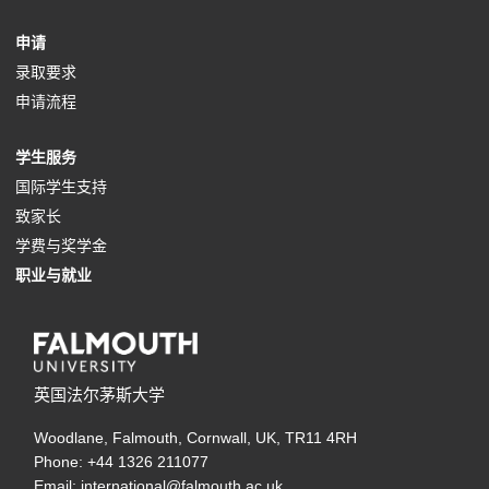
e
o
p
a
n
i
e
s
n
(
申请
n
p
e
n
a
n
w
i
e
o
(
录取要求
s
e
n
e
n
a
t
n
w
p
o
(
申请流程
i
n
s
w
e
n
a
a
t
e
p
o
n
s
i
t
w
e
b
n
a
(
学生服务
n
e
p
a
i
n
a
t
w
)
e
b
o
(
国际学生支持
s
n
e
n
n
a
b
a
t
w
)
(
p
o
致家长
i
s
n
e
a
n
)
b
a
t
o
e
p
(
学费与奖学金
n
i
s
w
n
e
)
b
a
p
n
(
e
o
职业与就业
a
n
i
t
e
w
)
b
e
s
o
n
p
n
a
n
a
w
t
)
n
i
p
s
e
e
n
a
b
t
a
s
n
e
i
n
w
e
n
)
a
b
i
a
n
n
s
英国法尔茅斯大学
t
w
e
b
)
n
n
s
a
i
a
t
w
)
Woodlane, Falmouth, Cornwall, UK, TR11 4RH
a
e
i
n
n
b
a
t
Phone: +44 1326 211077
n
w
n
e
a
)
b
a
Email: international@falmouth.ac.uk