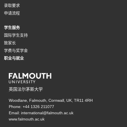
o
(
录取要求
s
e
n
e
n
a
t
n
w
p
o
(
申请流程
i
n
s
w
e
n
a
a
t
e
p
o
n
s
i
t
w
e
b
n
a
(
学生服务
n
e
p
a
i
n
a
t
w
)
e
b
o
(
国际学生支持
s
n
e
n
n
a
b
a
t
w
)
(
p
o
致家长
i
s
n
e
a
n
)
b
a
t
o
e
p
(
学费与奖学金
n
i
s
w
n
e
)
b
a
p
n
(
e
o
职业与就业
a
n
i
t
e
w
)
b
e
s
o
n
p
n
a
n
a
w
t
)
n
i
p
s
e
e
n
a
b
t
a
s
n
e
i
n
w
e
n
)
a
b
i
a
n
n
s
英国法尔茅斯大学
t
w
e
b
)
n
n
s
a
i
a
t
w
)
Woodlane, Falmouth, Cornwall, UK, TR11 4RH
a
e
i
n
n
b
a
t
Phone: +44 1326 211077
n
w
n
e
a
)
b
a
Email: international@falmouth.ac.uk
e
t
a
w
n
www.falmouth.ac.uk
)
b
w
a
n
t
e