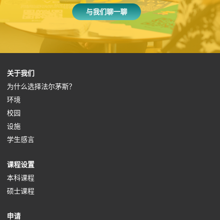
与我们聊一聊
(
关于我们
o
(
为什么选择法尔茅斯？
(
p
o
环境
o
(
e
p
校园
p
o
(
n
e
设施
e
p
o
s
(
n
学生感言
n
e
p
i
o
s
(
课程设置
s
n
e
n
p
i
o
(
本科课程
i
s
n
a
e
n
p
(
o
硕士课程
n
i
s
n
n
a
e
o
p
a
n
i
e
s
n
(
申请
n
p
e
n
a
n
w
i
e