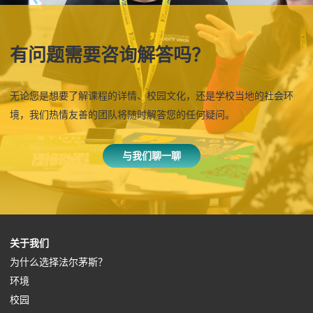
有问题需要咨询解答吗？
无论您是想要了解课程的详情、校园文化，还是学校当地的社会环
境，我们热情友善的团队将随时解答您的任何疑问。
与我们聊一聊
(
关于我们
o
(
为什么选择法尔茅斯？
(
p
o
环境
o
(
e
p
校园