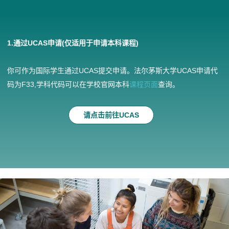
1.
通过UCAS申请(仅适用于申请本科课程)
你可作为国际学生通过UCAS提交申请。法尔茅斯大学UCAS申请代
(
码为F33,学科代码可以在学校官网本科
课程页面
查询。
o
p
请点击前往UCAS
e
n
s
i
n
a
n
e