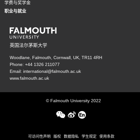
o
e
p
(
学费与奖学金
n
i
s
w
n
e
)
b
a
p
n
(
e
o
职业与就业
a
n
i
t
e
w
)
b
e
s
o
n
p
n
a
n
a
w
t
)
n
i
p
s
e
e
n
a
b
t
a
s
n
e
i
n
w
e
n
)
a
b
i
a
n
n
s
英国法尔茅斯大学
t
w
e
b
)
n
n
s
a
i
a
t
w
)
Woodlane, Falmouth, Cornwall, UK, TR11 4RH
a
e
i
n
n
b
a
t
Phone: +44 1326 211077
n
w
n
e
a
)
b
a
Email: international@falmouth.ac.uk
e
t
a
w
n
www.falmouth.ac.uk
)
b
w
a
n
t
e
)
t
b
e
a
w
© Falmouth University 2022
a
)
w
b
t
b
t
)
a
)
a
b
b
)
(
(
(
(
(
可访问性声明
版权
数据隐私
学生规定
使用条款
)