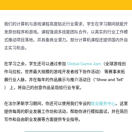
我们的计算机与游戏课程高度贴近行业需求，学生在学习期间就能开
发原创程序和游戏。课程强调多技能团队合作，以真实的行业工作模
式推动项目落地，并具备商业潜力。部分计算机课程还提供国内外自
主实习机会。
(
在学习之余，学生还可以通过参加
Global Game Jam
（全球游戏创
o
作马拉松，世界最大规模的游戏开发者线下协作活动） 等赛事来拓
p
展行业人脉，并在每年的作品展示与推介活动日（“Show and Tell”
e
） 上，将自己的创意作品呈现给行业专家。
n
s
(
在法尔茅斯学习期间，你还可以使用我们专设的
就业服务中心
。这里
i
o
提供每周的职业发展工作坊和活动，帮助你进行模拟面试，并在简历
n
p
写作和自由职业发展等方面提供专业指导。
a
e