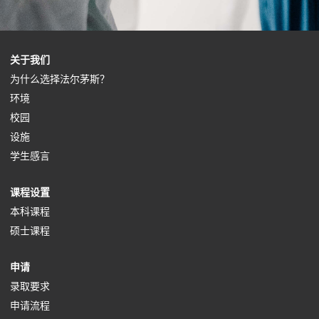
(
关于我们
o
(
为什么选择法尔茅斯？
(
p
o
环境
o
(
e
p
校园
p
o
(
n
e
设施
e
p
o
s
(
n
学生感言
n
e
p
i
o
s
(
课程设置
s
n
e
n
p
i
o
(
本科课程
i
s
n
a
e
n
p
(
o
硕士课程
n
i
s
n
n
a
e
o
p
a
n
i
e
s
n
(
申请
n
p
e
n
a
n
w
i
e
o
(
录取要求
s
e
n
e
n
a
t
n
w
p
o
(
申请流程
i
n
s
w
e
n
a
a
t