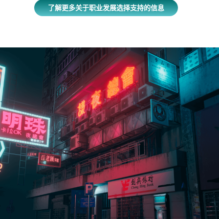
n
n
了解更多关于职业发展选择支持的信息
e
s
w
i
t
n
a
a
b
n
)
e
w
t
a
b
)