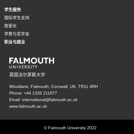
e
p
o
n
s
i
t
w
e
b
n
a
(
学生服务
n
e
p
a
i
n
a
t
w
)
e
b
o
(
国际学生支持
s
n
e
n
n
a
b
a
t
w
)
(
p
o
致家长
i
s
n
e
a
n
)
b
a
t
o
e
p
(
学费与奖学金
n
i
s
w
n
e
)
b
a
p
n
(
e
o
职业与就业
a
n
i
t
e
w
)
b
e
s
o
n
p
n
a
n
a
w
t
)
n
i
p
s
e
e
n
a
b
t
a
s
n
e
i
n
w
e
n
)
a
b
i
a
n
n
s
英国法尔茅斯大学
t
w
e
b
)
n
n
s
a
i
a
t
w
)
Woodlane, Falmouth, Cornwall, UK, TR11 4RH
a
e
i
n
n
b
a
t
Phone: +44 1326 211077
n
w
n
e
a
)
b
a
Email: international@falmouth.ac.uk
e
t
a
w
n
www.falmouth.ac.uk
)
b
w
a
n
t
e
)
t
b
e
a
w
© Falmouth University 2022
a
)
w
b
t